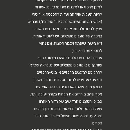
למזגן מרכזי או למזגנים מיני מרכזיים, אמורות
להיות תעלות אויר המיועדות להכנסת אויר טרי
(אנשי המיזוג משתמשים בכינוי `אויר צח`) מבחוץ,
צריך לבדוק ולפתוח את תריסי הכנסת האוויר.
במקרה של מזגנים מפוצלים, יש להוסיף אוורור,
ז"א מישהו שיפתח ויסגור חלונות, וגם נחוץ
להוסיף מפוחי אויר (
אם בית הכנסת שלכם נמצא במישור החוף
ומותקנים בו מזגנים מפוצלים ישנים, נראה שכדאי
להחליפם למזגנים מרכזיים או מיני-מרכזיים
חדשים שעתידים להיות חסכוניים יותר. חיסכון
הנובע מכך שהם מאפשרים הכנסת אויר צח.
מכך שהם מורידים את הלחות בצורה יעילה יותר.
כמו כן המזגנים החדישים של הדור האחרון
פועלים בטכנולוגיות משופרות ובזכותן צורכים
30% עד 50% פחות חשמל מאשר מזגני הדור
הקודם.