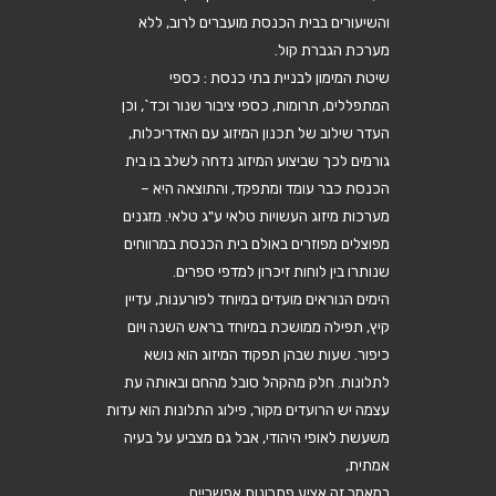
והשיעורים בבית הכנסת מועברים לרוב, ללא
מערכת הגברת קול.
שיטת המימון לבניית בתי כנסת : כספי
המתפללים, תרומות, כספי ציבור שנור וכד`, וכן
העדר שילוב של תכנון המיזוג עם האדריכלות,
גורמים לכך שביצוע המיזוג נדחה לשלב בו בית
הכנסת כבר עומד ומתפקד, והתוצאה היא –
מערכות מיזוג העשויות טלאי ע"ג טלאי. מזגנים
מפוצלים מפוזרים באולם בית הכנסת במרווחים
שנותרו בין לוחות זיכרון למדפי ספרים.
הימים הנוראים מועדים במיוחד לפורענות, עדיין
קיץ, תפילה ממושכת במיוחד בראש השנה ויום
כיפור. שעות שבהן תפקוד המיזוג הוא נושא
לתלונות. חלק מהקהל סובל מהחם ובאותה עת
עצמה יש הרועדים מקור, פילוג התלונות הוא עדות
משעשת לאופי היהודי, אבל גם מצביע על בעיה
אמתית,
במאמר זה אציע פתרונות אפשריים.