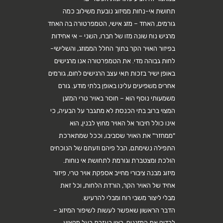
תחושת אי-נחות ממיזוג נובעת משילוב כמה
גורמים, האחד – מזג אישי, הטמפרטורה בה האחד
מרגיש נוח שונה מזו של חברו, השני – אי אחידות
בפיזור האויר הקר בתוך החלל הממוזג, והשלישי-
לחות גבוהה מדי. את הטמפרטורה אנו מרגישים
באופן ישיר בזכות תאי עצב הרגישים לחום, גורמים
אחרים משפיעים עלינו באופן בלתי מודע. גורם
משמעותי נוסף הוא – חוסר באויר טרי המזגן
המצוי ברוב בתי הכנסת לא מתגבר על הבעיה, כי
אינו כולל חיבור אל האויר מחוץ לבנין, הוא
"ממחזר" את האויר שסביבו, וככל שמתארכת
התפילה נשימתם, הבל פיהם וזעתם של הנוכחים
הולכת ומצטברת וגורמת לתחושת אי נוחות.
מיזוג מבנה ציבורי מחייב אספקת אויר טרי, פיזור
אחיד של האויר הקר, הורדת הלחות, וכל זאת
מבלי ליצור משבי רוח ומבלי להרעיש.
הדבר הראשון שאפשר לעשות לשיפור המיזוג –
לבדוק את המזגנים, רצוי בעזרת בעל מקצוע.